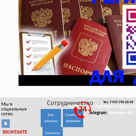
Сотрудничество
Тел. 7-937-796-30-96
Мы в
kupi.propisku@gmai
социальных
Telegram:
Нажмите тут
сетях:
Как
Стоимость
заказать
прописки
ВКОНТАКТЕ
Контакты